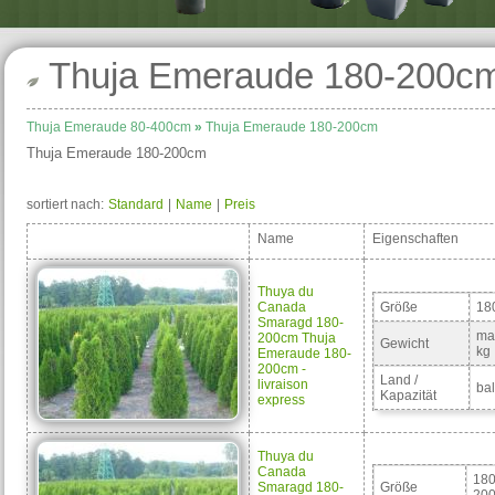
Thuja Emeraude 180-200c
Thuja Emeraude 80-400cm
»
Thuja Emeraude 180-200cm
Thuja Emeraude 180-200cm
sortiert nach:
Standard
|
Name
|
Preis
Name
Eigenschaften
Thuya du
Canada
Größe
18
Smaragd 180-
ma
200cm Thuja
Gewicht
kg
Emeraude 180-
200cm -
Land /
livraison
bal
Kapazität
express
Thuya du
Canada
180
Smaragd 180-
Größe