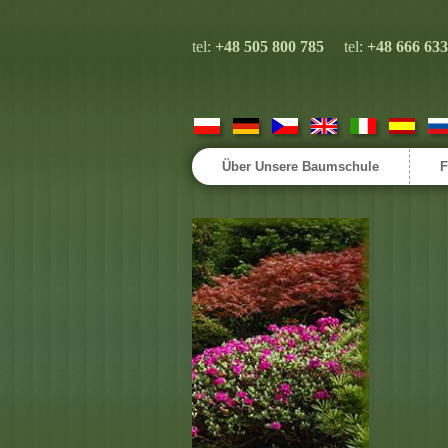
tel:
+48 505 800 785
tel:
+48 666 633
Über Unsere Baumschule
F
Nous
avons