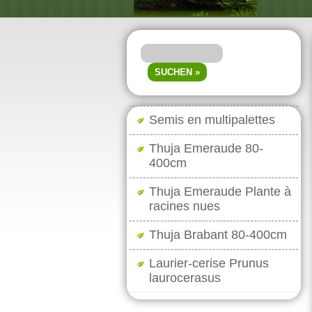
Semis en multipalettes
Thuja Emeraude 80-
400cm
Thuja Emeraude Plante à
racines nues
Thuja Brabant 80-400cm
Laurier-cerise Prunus
laurocerasus