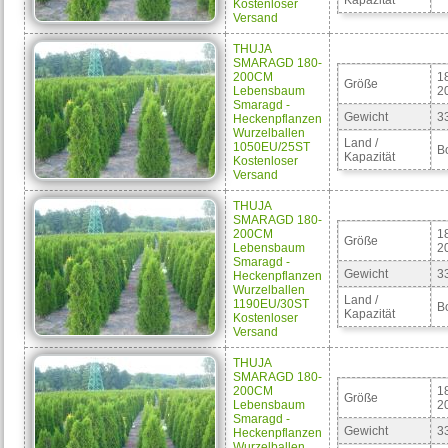
Kapazität
Kostenloser
Versand
THUJA
SMARAGD 180-
200CM
1
Größe
Lebensbaum
2
Smaragd -
Gewicht
3
Heckenpflanzen
Wurzelballen
Land /
1050EU/25ST
B
Kapazität
Kostenloser
Versand
THUJA
SMARAGD 180-
200CM
1
Größe
Lebensbaum
2
Smaragd -
Gewicht
3
Heckenpflanzen
Wurzelballen
Land /
1190EU/30ST
B
Kapazität
Kostenloser
Versand
THUJA
SMARAGD 180-
200CM
1
Größe
Lebensbaum
2
Smaragd -
Gewicht
3
Heckenpflanzen
Wurzelballen