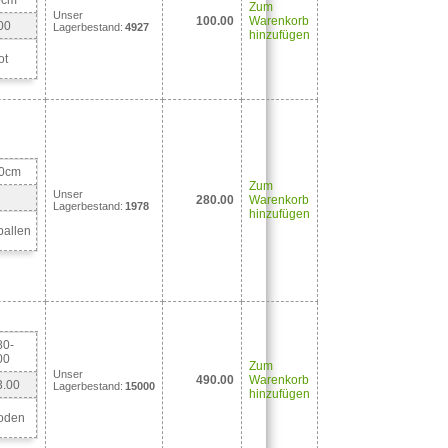
0cm
Zum
Unser
100.00
Warenkorb
00
Lagerbestand:
4927
hinzufügen
ot
00cm
Zum
Unser
280.00
Warenkorb
Lagerbestand:
1978
hinzufügen
ballen
80-
00
Zum
Unser
490.00
Warenkorb
3.00
Lagerbestand:
15000
hinzufügen
oden