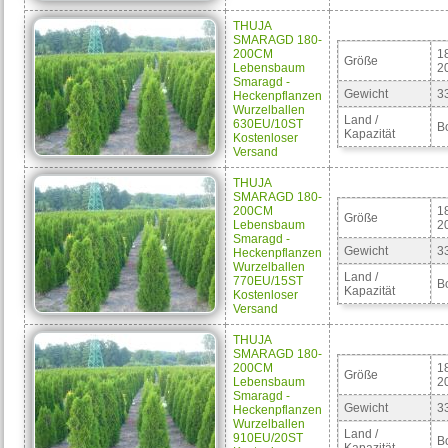
THUJA
SMARAGD 180-
200CM
1
Größe
Lebensbaum
2
Smaragd -
Gewicht
3
Heckenpflanzen
Wurzelballen
Land /
630EU/10ST
B
Kapazität
Kostenloser
Versand
THUJA
SMARAGD 180-
200CM
1
Größe
Lebensbaum
2
Smaragd -
Gewicht
3
Heckenpflanzen
Wurzelballen
Land /
770EU/15ST
B
Kapazität
Kostenloser
Versand
THUJA
SMARAGD 180-
200CM
1
Größe
Lebensbaum
2
Smaragd -
Gewicht
3
Heckenpflanzen
Wurzelballen
Land /
910EU/20ST
B