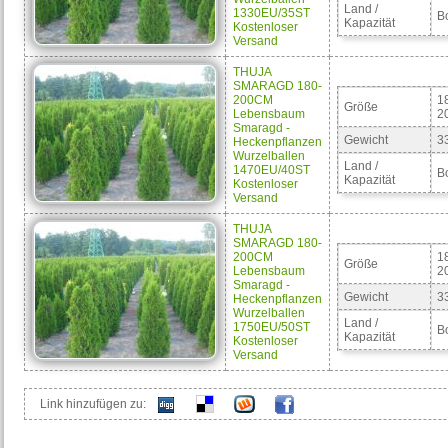
Land /
1330EU/35ST
B
Kapazität
Kostenloser
Versand
THUJA
SMARAGD 180-
200CM
1
Größe
Lebensbaum
2
Smaragd -
Gewicht
3
Heckenpflanzen
Wurzelballen
Land /
1470EU/40ST
B
Kapazität
Kostenloser
Versand
THUJA
SMARAGD 180-
200CM
1
Größe
Lebensbaum
2
Smaragd -
Gewicht
3
Heckenpflanzen
Wurzelballen
Land /
1750EU/50ST
B
Kapazität
Kostenloser
Versand
Link hinzufügen zu: