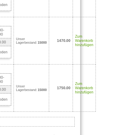
oden
80-
00
Zum
Unser
1470.00
Warenkorb
3.00
Lagerbestand:
15000
hinzufügen
oden
80-
00
Zum
Unser
1750.00
Warenkorb
3.00
Lagerbestand:
15000
hinzufügen
oden