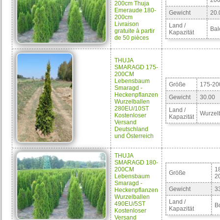
20
200cm Thuja
Emeraude 180-
Gewicht
20.
200cm
Livraison
Land /
Bal
gratuite à partir
Kapazität
de 50 pièces
THUJA
SMARAGD 175-
200CM
Lebensbaum
Größe
175-2
Smaragd -
Heckenpflanzen
Gewicht
30.00
Wurzelballen
280EU/10ST
Land /
Wurzel
Kostenloser
Kapazität
Versand
Deutschland
und Österreich
THUJA
SMARAGD 180-
200CM
1
Größe
Lebensbaum
2
Smaragd -
Gewicht
3
Heckenpflanzen
Wurzelballen
Land /
490EU/5ST
B
Kapazität
Kostenloser
Versand