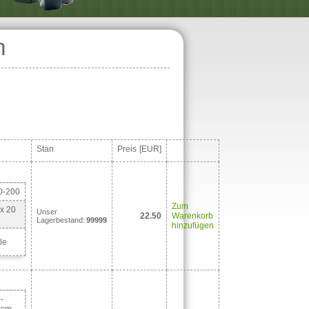
m
Stan
Preis
[EUR]
0-200
Zum
x 20
Unser
22.50
Warenkorb
Lagerbestand:
99999
hinzufügen
le
-